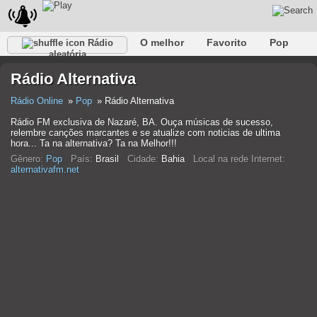
O melhor
Favorito
Pop
Rádio
aleatória
Clube
Rocha
Retro
relaxar
Conversativo
Rádio Alternativa
Rap
Falk
Jazz
Bebê
Clássico
Rádio Online
Pop
Rádio Alternativa
Rádio FM exclusiva de Nazaré, BA. Ouça músicas de sucesso,
relembre canções marcantes e se atualize com noticias de ultima
hora... Ta na alternativa? Ta na Melhor!!!
Gênero:
Pop
País:
Brasil
Cidade:
Bahia
Local na rede Internet:
alternativafm.net