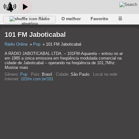
O melhor
Favorito
☰
Rádio
aleatória
101 FM Jaboticabal
Rádio Online
Pop
101 FM Jaboticabal
A RÁDIO JABOTICABAL LTDA. – 101FM-Aquarela – entrou no ar
em 1985 a única emissora em freqüência modulada comercial na
cidade de Jaboticabal – operando na freqüência de 101,7Mhz .
Mostrar mais
Gênero:
Pop
País:
Brasil
Cidade:
São Paulo
Local na rede
Internet:
101fm.com.br/101