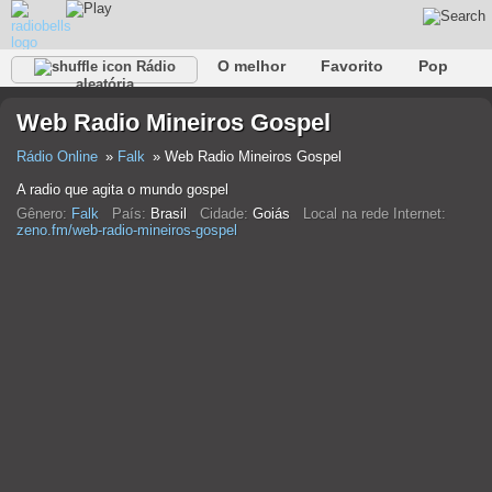
O melhor
Favorito
Pop
Rádio
aleatória
Clube
Rocha
Retro
relaxar
Conversativo
Web Radio Mineiros Gospel
Rap
Falk
Jazz
Bebê
Clássico
Rádio Online
Falk
Web Radio Mineiros Gospel
A radio que agita o mundo gospel
Gênero:
Falk
País:
Brasil
Cidade:
Goiás
Local na rede Internet:
zeno.fm/web-radio-mineiros-gospel