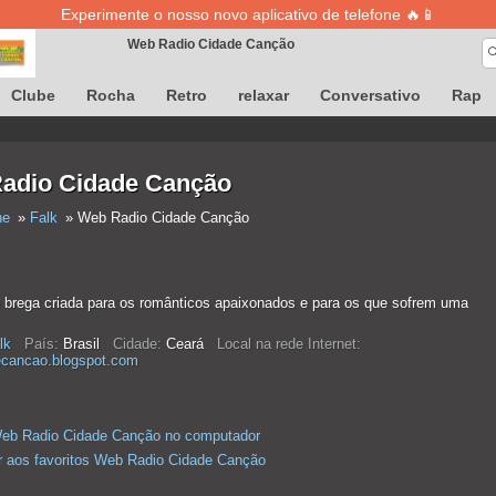
Experimente o nosso novo aplicativo de telefone 🔥📱
Web Radio Cidade Canção
A definição de músicas está temporariamente indisponível
Clube
Rocha
Retro
relaxar
Conversativo
Rap
adio Cidade Canção
ne
Falk
Web Radio Cidade Canção
o brega criada para os românticos apaixonados e para os que sofrem uma
lk
País:
Brasil
Cidade:
Ceará
Local na rede Internet:
ecancao.blogspot.com
Web Radio Cidade Canção no computador
r aos favoritos Web Radio Cidade Canção