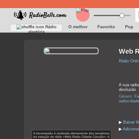
O melhor
Favorito
Pop
Rádio
aleatória
Web R
Rádio Onli
A sua radi
desilusão
Gênero:
Fa
radiocidad
▶
Baixar 
▶
Adiciona
A transmissão é realizada diretamente dos servidores
da estação de rádio «Web Radio Cidade Canção». A