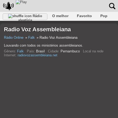
O melhor
Favorito
Pop
Rádio
aleatória
Clube
Rocha
Retro
relaxar
Conversativo
Radio Voz Assembleiana
Rap
Falk
Jazz
Bebê
Clássico
Rádio Online
Falk
Radio Voz Assembleiana
Louvando com todos os ministérios assembleianos.
Gênero:
Falk
País:
Brasil
Cidade:
Pernambuco
Local na rede
Internet:
radiovozassembleiana.net