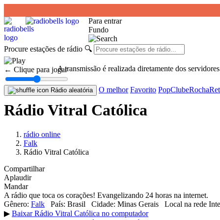
Para entrar
Fundo
Procure estações de rádio
🔍
A transmissão é realizada diretamente dos servidores
← Clique para jogar
O melhor
Favorito
Pop
Clube
Rocha
Ret
Rádio aleatória
Rádio Vitral Católica
rádio online
Falk
Rádio Vitral Católica
Compartilhar
Aplaudir
Mandar
A rádio que toca os corações! Evangelizando 24 horas na internet.
Gênero:
Falk
País:
Brasil
Cidade:
Minas Gerais
Local na rede Inte
▶
Baixar Rádio Vitral Católica no computador