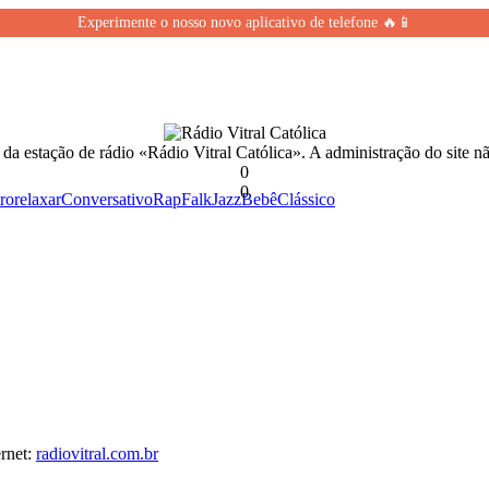
Experimente o nosso novo aplicativo de telefone 🔥📱
 da estação de rádio «Rádio Vitral Católica». A administração do site n
0
0
ro
relaxar
Conversativo
Rap
Falk
Jazz
Bebê
Clássico
rnet:
radiovitral.com.br