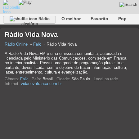
O melhor
Favorito
Pop
Rádio
aleatória
Clube
Rocha
Retro
relaxar
Conversativo
Rádio Vida Nova
Rap
Falk
Jazz
Bebê
Clássico
Rádio Online
Falk
Rádio Vida Nova
A Rádio Vida Nova FM é uma emissora comunitária, autorizada e
licenciada pelo Ministério das Comunicações, com sede em Franca,
no interior paulista. Possui uma grade de programação pluralista e
portanto, diversificada, com o objetivo de trazer informação, cultura,
lazer, entretenimento, cultura e evangelização.
Gênero:
Falk
País:
Brasil
Cidade:
São Paulo
Local na rede
Internet:
vidanovafranca.com.br