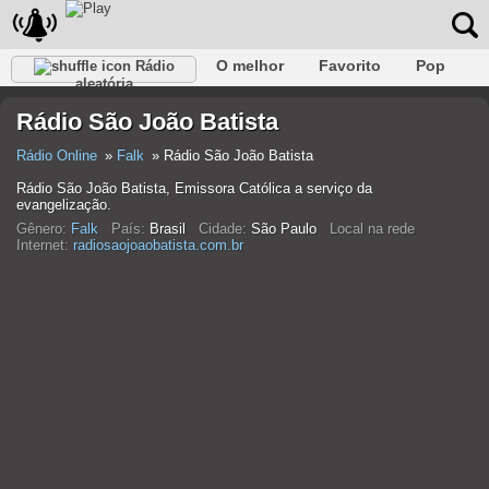
O melhor
Favorito
Pop
Rádio
aleatória
Clube
Rocha
Retro
relaxar
Conversativo
Rádio São João Batista
Rap
Falk
Jazz
Bebê
Clássico
Rádio Online
Falk
Rádio São João Batista
Rádio São João Batista, Emissora Católica a serviço da
evangelização.
Gênero:
Falk
País:
Brasil
Cidade:
São Paulo
Local na rede
Internet:
radiosaojoaobatista.com.br