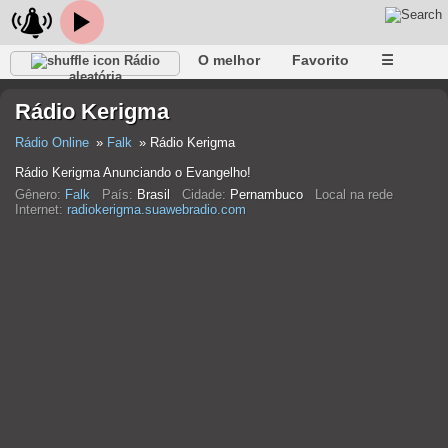
O melhor
Favorito
☰
Rádio
aleatória
Rádio Kerigma
Rádio Online
Falk
Rádio Kerigma
Rádio Kerigma Anunciando o Evangelho!
Gênero:
Falk
País:
Brasil
Cidade:
Pernambuco
Local na rede
Internet:
radiokerigma.suawebradio.com