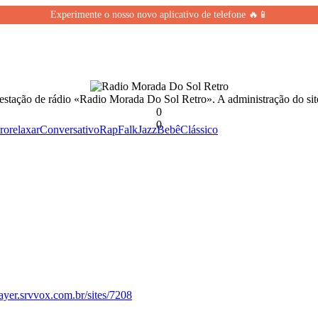
Experimente o nosso novo aplicativo de telefone 🔥📱
 estação de rádio «Radio Morada Do Sol Retro». A administração do sit
0
0
ro
relaxar
Conversativo
Rap
Falk
Jazz
Bebê
Clássico
ayer.srvvox.com.br/sites/7208