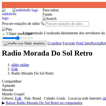
Para entrar
Fundo
Procure estações de rádio
🔍
A transmissão é realizada diretamente dos servidores da
← Clique para jogar
O melhor
Favorito
Pop
Clube
Rocha
Ret
Rádio aleatória
Radio Morada Do Sol Retro
rádio online
Falk
Radio Morada Do Sol Retro
Compartilhar
Aplaudir
Mandar
Mundo Gospel
Gênero:
Falk
País:
Brasil
Cidade:
Goiás
Local na rede Internet:
pl
▶
Baixar Radio Morada Do Sol Retro no computador