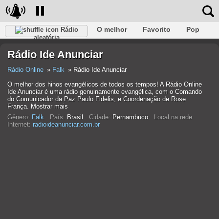
O melhor
Favorito
Pop
Rádio
aleatória
Clube
Rocha
Retro
relaxar
Conversativo
Rádio Ide Anunciar
Rap
Falk
Jazz
Bebê
Clássico
Rádio Online
Falk
Rádio Ide Anunciar
O melhor dos hinos evangélicos de todos os tempos! A Rádio Online
Ide Anunciar é uma rádio genuinamente evangélica, com o Comando
do Comunicador da Paz Paulo Fidelis, e Coordenação de Rose
França. Mostrar mais
Gênero:
Falk
País:
Brasil
Cidade:
Pernambuco
Local na rede
Internet:
radioideanunciar.com.br