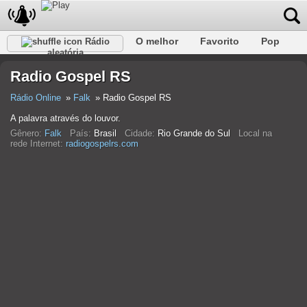
O melhor
Favorito
Pop
Rádio
aleatória
Clube
Rocha
Retro
relaxar
Conversativo
Radio Gospel RS
Rap
Falk
Jazz
Bebê
Clássico
Rádio Online
Falk
Radio Gospel RS
A palavra através do louvor.
Gênero:
Falk
País:
Brasil
Cidade:
Rio Grande do Sul
Local na
rede Internet:
radiogospelrs.com