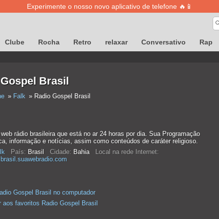
Experimente o nosso novo aplicativo de telefone 🔥📱
Clube
Rocha
Retro
relaxar
Conversativo
Rap
Gospel Brasil
ne
Falk
Radio Gospel Brasil
web rádio brasileira que está no ar 24 horas por dia. Sua Programação
ca, informação e notícias, assim como conteúdos de caráter religioso.
lk
País:
Brasil
Cidade:
Bahia
Local na rede Internet:
lbrasil.suawebradio.com
adio Gospel Brasil no computador
r aos favoritos Radio Gospel Brasil