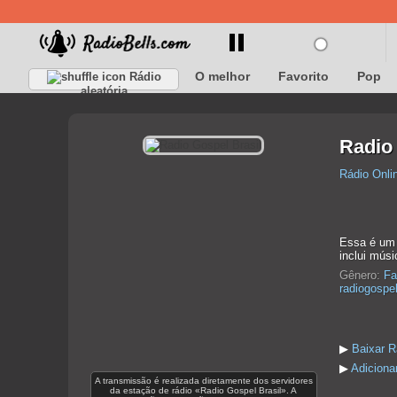
O melhor
Favorito
Pop
Rádio
aleatória
Radio 
Rádio Onli
Essa é um 
inclui músi
Gênero:
Fa
radiogospe
▶
Baixar R
▶
Adiciona
A transmissão é realizada diretamente dos servidores
da estação de rádio «Radio Gospel Brasil». A