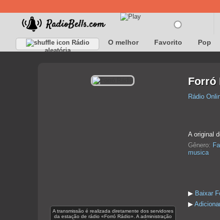
O melhor
Favorito
Pop
Rádio
aleatória
Forró
Rádio Onli
A original d
Gênero:
Fa
musica
▶
Baixar F
▶
Adicionar
A transmissão é realizada diretamente dos servidores
da estação de rádio «Forró Rádio». A administração