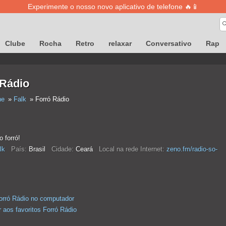
Experimente o nosso novo aplicativo de telefone 🔥📱
Clube
Rocha
Retro
relaxar
Conversativo
Rap
 Rádio
ne
Falk
Forró Rádio
o forró!
lk
País:
Brasil
Cidade:
Ceará
Local na rede Internet:
zeno.fm/radio-so-
orró Rádio no computador
 aos favoritos Forró Rádio