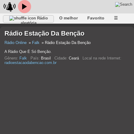
O melhor
Favorito
☰
Rádio
aleatória
Rádio Estação Da Benção
Rádio Online
Falk
Rádio Estação Da Benção
A Rádio Que É Só Benção.
Gênero:
Falk
País:
Brasil
Cidade:
Ceará
Local na rede Internet:
radioestacaodabencao.com.br