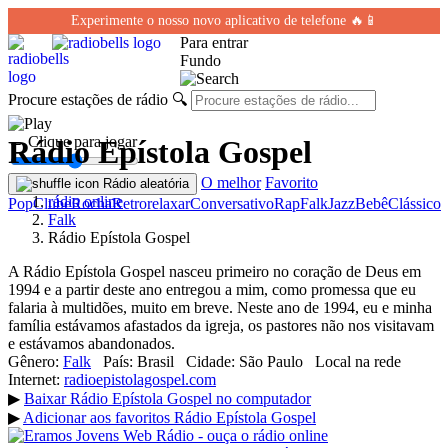
Experimente o nosso novo aplicativo de telefone 🔥📱
Para entrar
Fundo
Procure estações de rádio
🔍
← Clique para jogar
Rádio Epístola Gospel
O melhor
Favorito
Rádio aleatória
rádio online
Pop
Clube
Rocha
Retro
relaxar
Conversativo
Rap
Falk
Jazz
Bebê
Clássico
Falk
Rádio Epístola Gospel
A Rádio Epístola Gospel nasceu primeiro no coração de Deus em
1994 e a partir deste ano entregou a mim, como promessa que eu
falaria à multidões, muito em breve. Neste ano de 1994, eu e minha
família estávamos afastados da igreja, os pastores não nos visitavam
e estávamos abandonados.
Gênero:
Falk
País:
Brasil
Cidade:
São Paulo
Local na rede
Internet:
radioepistolagospel.com
▶
Baixar Rádio Epístola Gospel no computador
▶
Adicionar aos favoritos Rádio Epístola Gospel