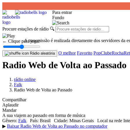
Para entrar
Fundo
Procure estações de rádio
🔍
A transmissão é realizada diretamente dos servidores da e
← Clique para jogar
O melhor
Favorito
Pop
Clube
Rocha
Ret
Rádio aleatória
Radio Web de Volta ao Passado
rádio online
Falk
Radio Web de Volta ao Passado
Compartilhar
Aplaudir
Mandar
A sua viajem ao passado em forma de música
Gênero:
Falk
País:
Brasil
Cidade:
Minas Gerais
Local na rede Inte
▶
Baixar Radio Web de Volta ao Passado no computador