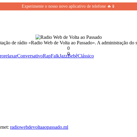
Experimente o nosso novo aplicativo de telefone 🔥📱
stação de rádio «Radio Web de Volta ao Passado». A administração do s
0
0
ro
relaxar
Conversativo
Rap
Falk
Jazz
Bebê
Clássico
rnet:
radiowebdevoltaaopassado.ml