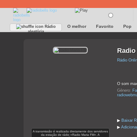
O melhor
Favorito
Pop
Rádio
aleatória
Radio
Rádio Onli
O som maxi
Gênero:
Fa
radiowebma
▶
Baixar R
▶
Adiciona
A transmissão é realizada diretamente dos servidores
da estação de rádio «Radio Maria FM». A