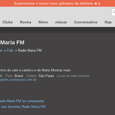
Experimente o nosso novo aplicativo de telefone 🔥📱
Clube
Rocha
Retro
relaxar
Conversativo
Rap
 Maria FM
ne
Falk
Radio Maria FM
mo do vale e catolico e de Maria Mostrar mais
lk
País:
Brasil
Cidade:
São Paulo
Local na rede Internet:
riafm.centercast.com.br
adio Maria FM no computador
r aos favoritos Radio Maria FM