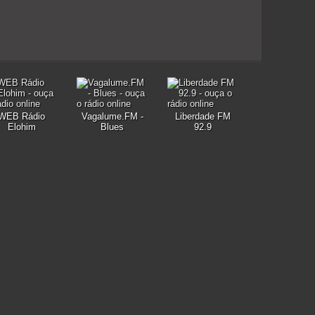
WEB Rádio
Vagalume.FM -
Liberdade FM
Elohim
Blues
92.9