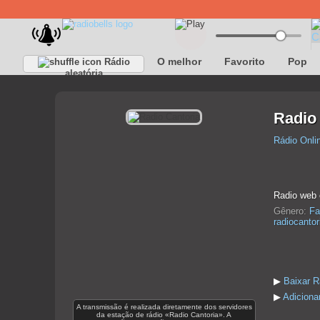
O melhor
Favorito
Pop
Rádio
aleatória
Radio
Rádio Onli
Radio web c
Gênero:
Fa
radiocanto
▶
Baixar R
▶
Adiciona
A transmissão é realizada diretamente dos servidores
da estação de rádio «Radio Cantoria». A