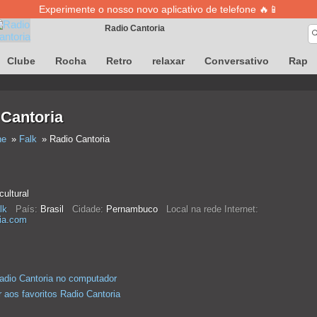
Experimente o nosso novo aplicativo de telefone 🔥📱
Radio Cantoria
A definição de músicas está temporariamente indisponível
Clube
Rocha
Retro
relaxar
Conversativo
Rap
 Cantoria
ne
Falk
Radio Cantoria
ultural
lk
País:
Brasil
Cidade:
Pernambuco
Local na rede Internet:
ria.com
adio Cantoria no computador
r aos favoritos Radio Cantoria