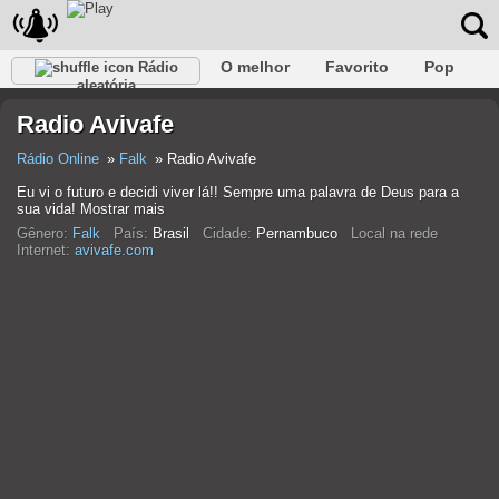
O melhor
Favorito
Pop
Rádio
aleatória
Clube
Rocha
Retro
relaxar
Conversativo
Radio Avivafe
Rap
Falk
Jazz
Bebê
Clássico
Rádio Online
Falk
Radio Avivafe
Eu vi o futuro e decidi viver lá!! Sempre uma palavra de Deus para a
sua vida! Mostrar mais
Gênero:
Falk
País:
Brasil
Cidade:
Pernambuco
Local na rede
Internet:
avivafe.com