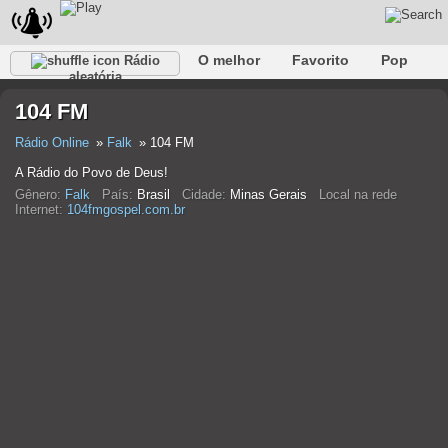
O melhor
Favorito
Pop
Rádio
aleatória
Clube
Rocha
Retro
relaxar
Conversativo
104 FM
Rap
Falk
Jazz
Bebê
Clássico
Rádio Online
Falk
104 FM
A Rádio do Povo de Deus!
Gênero:
Falk
País:
Brasil
Cidade:
Minas Gerais
Local na rede
Internet:
104fmgospel.com.br