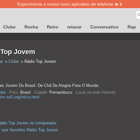
Experimente o nosso novo aplicativo de telefone 🔥📱
Clube
Rocha
Retro
relaxar
Conversativo
Rap
 Top Jovem
ne
Clube
Rádio Top Jovem
is Jovem Do Brasil. De Chã De Alegria Para O Mundo.
ube
País:
Brasil
Cidade:
Pernambuco
Local na rede Internet:
em.eu5.org/inicio.html
Rádio Top Jovem no computador
r aos favoritos Rádio Top Jovem