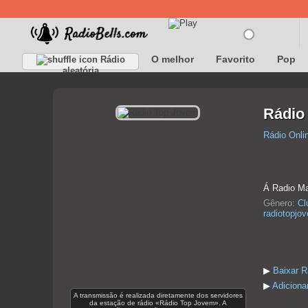
O melhor
Favorito
Pop
Rádio
aleatória
Rádio
Rádio Onli
Á Radio Ma
Gênero:
Cl
radiotopjov
▶
Baixar 
▶
Adiciona
A transmissão é realizada diretamente dos servidores
da estação de rádio «Rádio Top Jovem». A