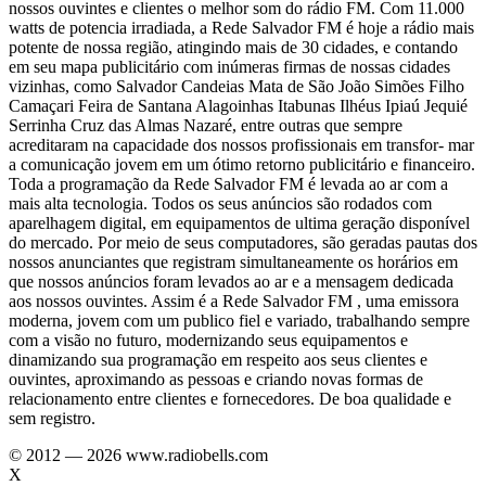
nossos ouvintes e clientes o melhor som do rádio FM. Com 11.000
watts de potencia irradiada, a Rede Salvador FM é hoje a rádio mais
potente de nossa região, atingindo mais de 30 cidades, e contando
em seu mapa publicitário com inúmeras firmas de nossas cidades
vizinhas, como Salvador Candeias Mata de São João Simões Filho
Camaçari Feira de Santana Alagoinhas Itabunas Ilhéus Ipiaú Jequié
Serrinha Cruz das Almas Nazaré, entre outras que sempre
acreditaram na capacidade dos nossos profissionais em transfor- mar
a comunicação jovem em um ótimo retorno publicitário e financeiro.
Toda a programação da Rede Salvador FM é levada ao ar com a
mais alta tecnologia. Todos os seus anúncios são rodados com
aparelhagem digital, em equipamentos de ultima geração disponível
do mercado. Por meio de seus computadores, são geradas pautas dos
nossos anunciantes que registram simultaneamente os horários em
que nossos anúncios foram levados ao ar e a mensagem dedicada
aos nossos ouvintes. Assim é a Rede Salvador FM , uma emissora
moderna, jovem com um publico fiel e variado, trabalhando sempre
com a visão no futuro, modernizando seus equipamentos e
dinamizando sua programação em respeito aos seus clientes e
ouvintes, aproximando as pessoas e criando novas formas de
relacionamento entre clientes e fornecedores. De boa qualidade e
sem registro.
© 2012 — 2026 www.radiobells.com
X