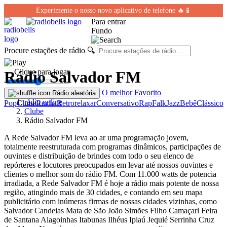
Experimente o nosso novo aplicativo de telefone 🔥📱
Para entrar
Fundo
Procure estações de rádio
🔍
← Clique para jogar
Rádio Salvador FM
O melhor
Favorito
Rádio aleatória
rádio online
Pop
Clube
Rocha
Retro
relaxar
Conversativo
Rap
Falk
Jazz
Bebê
Clássico
Clube
Rádio Salvador FM
A Rede Salvador FM leva ao ar uma programação jovem,
totalmente reestruturada com programas dinâmicos, participações de
ouvintes e distribuição de brindes com todo o seu elenco de
repórteres e locutores preocupados em levar até nossos ouvintes e
clientes o melhor som do rádio FM. Com 11.000 watts de potencia
irradiada, a Rede Salvador FM é hoje a rádio mais potente de nossa
região, atingindo mais de 30 cidades, e contando em seu mapa
publicitário com inúmeras firmas de nossas cidades vizinhas, como
Salvador Candeias Mata de São João Simões Filho Camaçari Feira
de Santana Alagoinhas Itabunas Ilhéus Ipiaú Jequié Serrinha Cruz