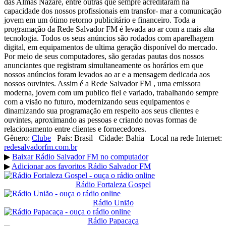
das Almas Nazaré, entre outras que sempre acreditaram na
capacidade dos nossos profissionais em transfor- mar a comunicação
jovem em um ótimo retorno publicitário e financeiro. Toda a
programação da Rede Salvador FM é levada ao ar com a mais alta
tecnologia. Todos os seus anúncios são rodados com aparelhagem
digital, em equipamentos de ultima geração disponível do mercado.
Por meio de seus computadores, são geradas pautas dos nossos
anunciantes que registram simultaneamente os horários em que
nossos anúncios foram levados ao ar e a mensagem dedicada aos
nossos ouvintes. Assim é a Rede Salvador FM , uma emissora
moderna, jovem com um publico fiel e variado, trabalhando sempre
com a visão no futuro, modernizando seus equipamentos e
dinamizando sua programação em respeito aos seus clientes e
ouvintes, aproximando as pessoas e criando novas formas de
relacionamento entre clientes e fornecedores.
Gênero:
Clube
País:
Brasil
Cidade:
Bahia
Local na rede Internet:
redesalvadorfm.com.br
▶
Baixar Rádio Salvador FM no computador
▶
Adicionar aos favoritos Rádio Salvador FM
Rádio Fortaleza Gospel
Rádio União
Rádio Papacaça