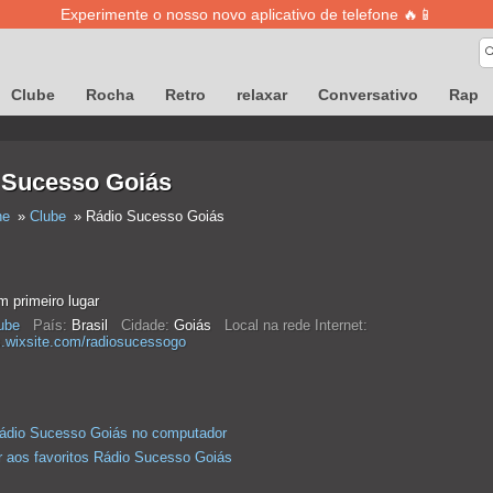
Experimente o nosso novo aplicativo de telefone 🔥📱
Clube
Rocha
Retro
relaxar
Conversativo
Rap
 Sucesso Goiás
ne
Clube
Rádio Sucesso Goiás
 primeiro lugar
ube
País:
Brasil
Cidade:
Goiás
Local na rede Internet:
s.wixsite.com/radiosucessogo
ádio Sucesso Goiás no computador
r aos favoritos Rádio Sucesso Goiás