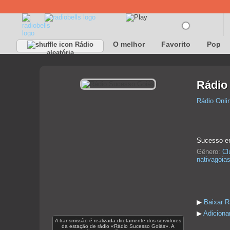
O melhor
Favorito
Pop
Rádio
aleatória
Rádio
Rádio Onli
Sucesso em
Gênero:
Cl
nativagoia
▶
Baixar R
▶
Adiciona
A transmissão é realizada diretamente dos servidores
da estação de rádio «Rádio Sucesso Goiás». A