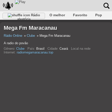
O melhor
Favorito
Pop
Rádio
aleatória
Clube
Rocha
Retro
relaxar
Conversativo
Mega Fm Maracanau
Rap
Falk
Jazz
Bebê
Clássico
Rádio Online
Clube
Mega Fm Maracanau
A radio do povão
Gênero:
Clube
País:
Brasil
Cidade:
Ceará
Local na rede
Internet:
radiomegamaracanau.top