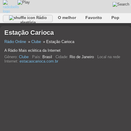
O melhor
Favorito
Pop
Rádio
aleatória
Clube
Rocha
Retro
relaxar
Conversativo
Estação Carioca
Rap
Falk
Jazz
Bebê
Clássico
Rádio Online
Clube
Estação Carioca
A Rádio Mais eclética da Internet
Gênero:
Clube
País:
Brasil
Cidade:
Rio de Janeiro
Local na rede
Internet:
estacaocarioca.com.br