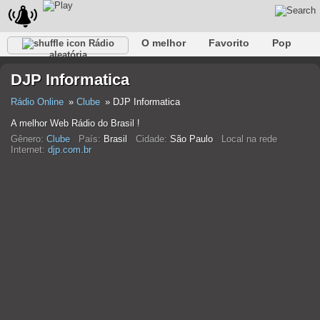
O melhor
Favorito
Pop
Rádio
aleatória
Clube
Rocha
Retro
relaxar
Conversativo
DJP Informatica
Rap
Falk
Jazz
Bebê
Clássico
Rádio Online
Clube
DJP Informatica
A melhor Web Rádio do Brasil !
Gênero:
Clube
País:
Brasil
Cidade:
São Paulo
Local na rede
Internet:
djp.com.br