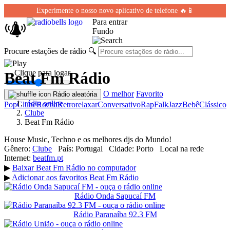
Experimente o nosso novo aplicativo de telefone 🔥📱
Para entrar
Fundo
Procure estações de rádio
🔍
← Clique para jogar
Beat Fm Rádio
O melhor
Favorito
Rádio aleatória
rádio online
Pop
Clube
Rocha
Retro
relaxar
Conversativo
Rap
Falk
Jazz
Bebê
Clássico
Clube
Beat Fm Rádio
House Music, Techno e os melhores djs do Mundo!
Gênero:
Clube
País:
Portugal
Cidade:
Porto
Local na rede
Internet:
beatfm.pt
▶
Baixar Beat Fm Rádio no computador
▶
Adicionar aos favoritos Beat Fm Rádio
Rádio Onda Sapucaí FM
Rádio Paranaíba 92.3 FM