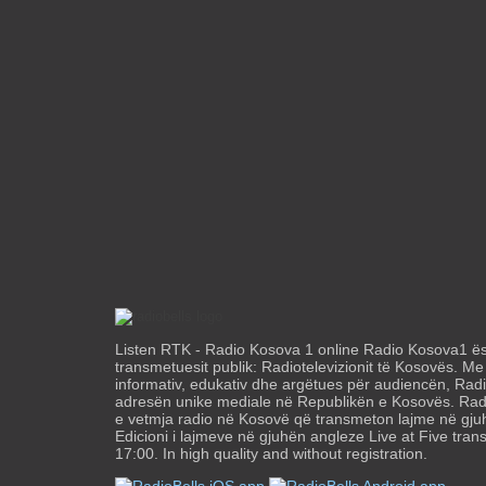
Listen RTK - Radio Kosova 1 online Radio Kosova1 ës
transmetuesit publik: Radiotelevizionit të Kosovës. M
informativ, edukativ dhe argëtues për audiencën, Ra
adresën unike mediale në Republikën e Kosovës. Ra
e vetmja radio në Kosovë që transmeton lajme në gju
Edicioni i lajmeve në gjuhën angleze Live at Five tra
17:00. In high quality and without registration.