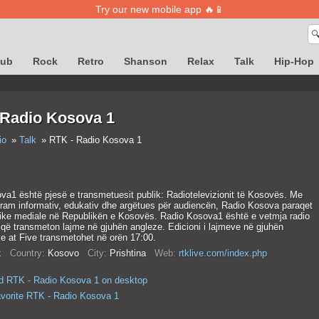
Try our new mobile app 🔥📱

lub
Rock
Retro
Shanson
Relax
Talk
Hip-Hop
 Radio Kosova 1
io
Talk
RTK - Radio Kosova 1
va1 është pjesë e transmetuesit publik: Radiotelevizionit të Kosovës. Me
gram informativ, edukativ dhe argëtues për audiencën, Radio Kosova paraqet
ike mediale në Republikën e Kosovës. Radio Kosova1 është e vetmja radio
që transmeton lajme në gjuhën angleze. Edicioni i lajmeve në gjuhën
e at Five transmetohet në orën 17:00.
k
Country:
Kosovo
City:
Prishtina
Web:
rtklive.com/index.php
d RTK - Radio Kosova 1 on desktop
avorite RTK - Radio Kosova 1