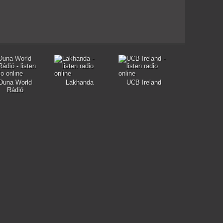
Duna World
Lakhanda
UCB Ireland
Rádió