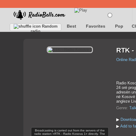
Best
Favorites
Pop
C
Random
radio
RTK -
Online Rad
Radio Koso
24 orë pro
adresën un
në Kosovë 
angleze Liv
Genre:
Tal
▶
Downloa
▶
Add to f
Broadcasting is carried out from the servers of the
radio station «RTK - Radio Kosova 1» directly. The