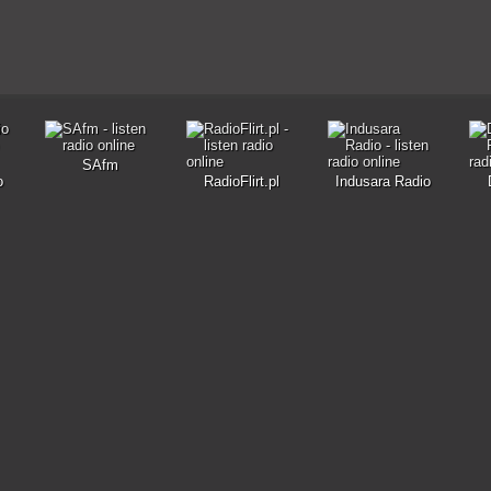
SAfm
o
RadioFlirt.pl
Indusara Radio