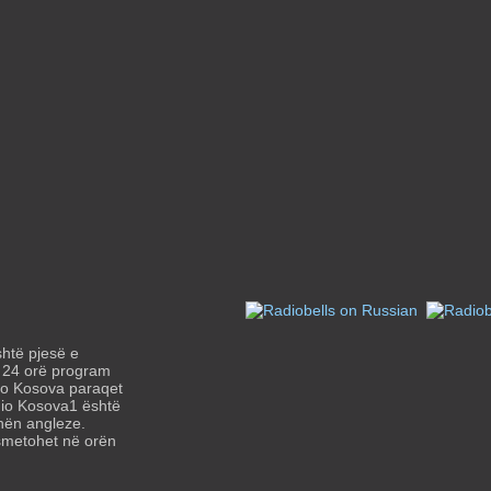
htë pjesë e
e 24 orë program
dio Kosova paraqet
dio Kosova1 është
hën angleze.
nsmetohet në orën