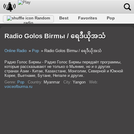
Best
Favorites
Pop
Random
radio
Club
Rock
Retro
Shanson
Relax
Talk
Hip-Hop
Trance
Folk
Jazz
Kids
Classic
Radio Golos Birmы / ရေဒီယိုအသံ
Online Radio
Pop
Radio Golos Birmы / ရေဒီယိုအသံ
Радио Голос Бирмы - Радио Голос Бирмы передаёт программы,
которые рассказывают не только о Мьянме, но и о других
странах Азии - Китае, Казахстане, Монголии, Северной и Южной
Корее, Вьетнаме, Бутане, Непале и других.
Genre:
Pop
Country:
Myanmar
City:
Yangon
Web:
voiceofburma.ru