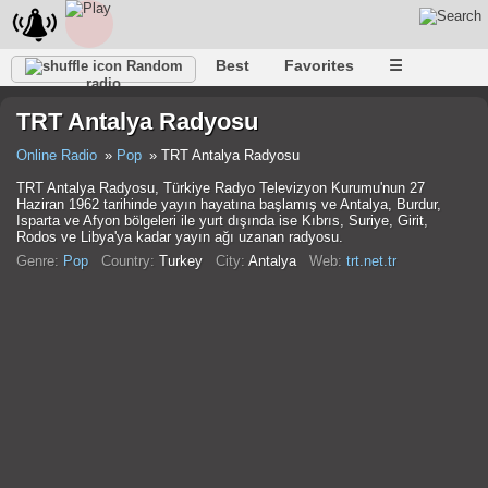
Best
Favorites
☰
Random
radio
TRT Antalya Radyosu
Online Radio
Pop
TRT Antalya Radyosu
TRT Antalya Radyosu, Türkiye Radyo Televizyon Kurumu'nun 27
Haziran 1962 tarihinde yayın hayatına başlamış ve Antalya, Burdur,
Isparta ve Afyon bölgeleri ile yurt dışında ise Kıbrıs, Suriye, Girit,
Rodos ve Libya'ya kadar yayın ağı uzanan radyosu.
Genre:
Pop
Country:
Turkey
City:
Antalya
Web:
trt.net.tr