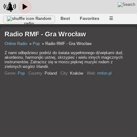
Best
Favorites
☰
Random
radio
Radio RMF - Gra Wrocław
Online Radio
Pop
Radio RMF - Gra Wrocław
Z nami odbędziesz podróż do świata wypełnionego dźwiękami dud,
akordeonu, harmonijki ustnej, skrzypiec i wielu innych magicznych
instrumentów. Zatracisz się w morzu pięknej muzyki rodem z
zielonych wzgórz Irlandii.
Genre:
Pop
Country:
Poland
City:
Kraków
Web:
rmfon.pl