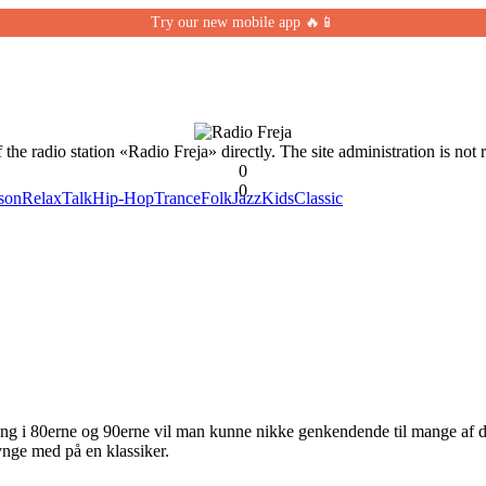
Try our new mobile app 🔥📱
 the radio station «Radio Freja» directly. The site administration is not 
0
0
son
Relax
Talk
Hip-Hop
Trance
Folk
Jazz
Kids
Classic
ung i 80erne og 90erne vil man kunne nikke genkendende til mange af de hi
synge med på en klassiker.