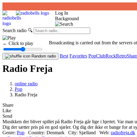
Log In
Background
Search radio
🔍
Broadcasting is carried out from the servers of
← Click to play
Best
Favorites
Pop
Club
Rock
Retro
Shan
Random radio
Radio Freja
online radio
Pop
Radio Freja
Share
Like
Send
Musikken der bliver spillet på Radio Freja går lige i hjertet. Var man 
Dig der sætter pris på en god sjæler. Og dig der ikke er bange for at 
Genre:
Pop
Country:
Denmark
City:
Sjælland
Web:
radiofreja.dk