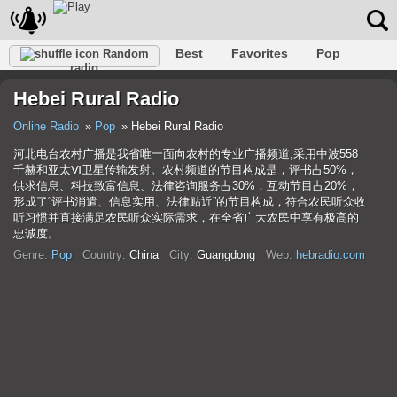
Best
Favorites
Pop
Random
radio
Club
Rock
Retro
Shanson
Relax
Talk
Hebei Rural Radio
Hip-Hop
Trance
Folk
Jazz
Kids
Classic
Online Radio
Pop
Hebei Rural Radio
河北电台农村广播是我省唯一面向农村的专业广播频道,采用中波558
千赫和亚太Ⅵ卫星传输发射。农村频道的节目构成是，评书占50%，
供求信息、科技致富信息、法律咨询服务占30%，互动节目占20%，
形成了“评书消遣、信息实用、法律贴近”的节目构成，符合农民听众收
听习惯并直接满足农民听众实际需求，在全省广大农民中享有极高的
忠诚度。
Genre:
Pop
Country:
China
City:
Guangdong
Web:
hebradio.com