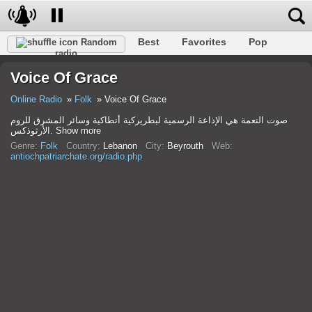
Best
Favorites
Pop
Random
radio
Club
Rock
Retro
Shanson
Relax
Talk
Voice Of Grace
Hip-Hop
Trance
Folk
Jazz
Kids
Classic
Online Radio
Folk
Voice Of Grace
صوت النعمة هي الإذاعة الرسمية لبطريركية أنطاكية وسائر المشرق للروم
الأرثوذكس. Show more
Genre:
Folk
Country:
Lebanon
City:
Beyrouth
Web:
antiochpatriarchate.org/radio.php