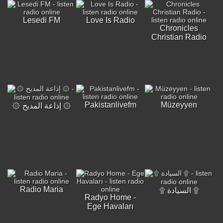
Lesedi FM
Love Is Radio
Chronicles
Christian Radio
Pakistanlivefm
Müzeyyen
۞ إذاعة المديح ۞
Radio Maria
۩ السيادة ۩
Radyo Home -
Ege Havaları