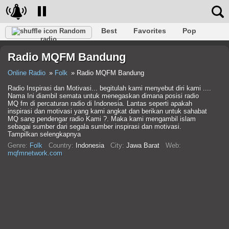
Best
Favorites
Pop
Random
radio
Club
Rock
Retro
Shanson
Relax
Talk
Radio MQFM Bandung
Hip-Hop
Trance
Folk
Jazz
Kids
Classic
Online Radio
Folk
Radio MQFM Bandung
Radio Inspirasi dan Motivasi... begitulah kami menyebut diri kami ....
Nama Ini diambil semata untuk menegaskan dimana posisi radio
MQ fm di percaturan radio di Indonesia. Lantas seperti apakah
inspirasi dan motivasi yang kami angkat dan berikan untuk sahabat
MQ sang pendengar radio Kami ?. Maka kami mengambil islam
sebagai sumber dari segala sumber inspirasi dan motivasi.
Tampilkan selengkapnya
Genre:
Folk
Country:
Indonesia
City:
Jawa Barat
Web:
mqfmnetwork.com