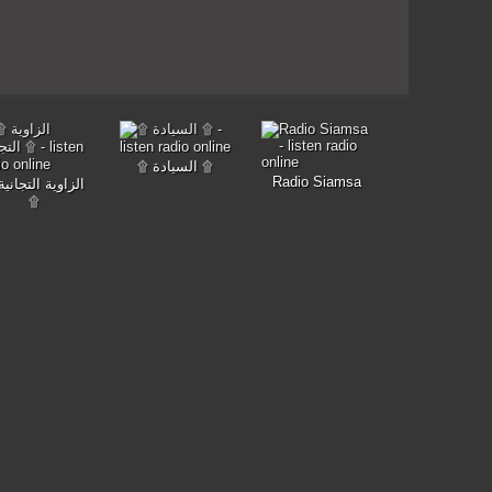
۩ السيادة ۩
Radio Siamsa
۩