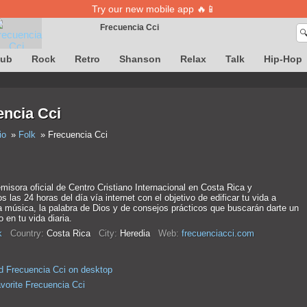
Try our new mobile app 🔥📱
Frecuencia Cci

Song definition is temporarily unavailable
lub
Rock
Retro
Shanson
Relax
Talk
Hip-Hop
encia Cci
io
Folk
Frecuencia Cci
isora oficial de Centro Cristiano Internacional en Costa Rica y
s las 24 horas del día vía internet con el objetivo de edificar tu vida a
a música, la palabra de Dios y de consejos prácticos que buscarán darte un
o en tu vida diaria.
k
Country:
Costa Rica
City:
Heredia
Web:
frecuenciacci.com
 Frecuencia Cci on desktop
avorite Frecuencia Cci