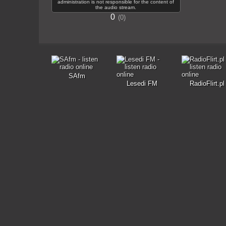
administration is not responsible for the content of
the audio stream.
0
0
SAfm
Lesedi FM
RadioFlirt.pl