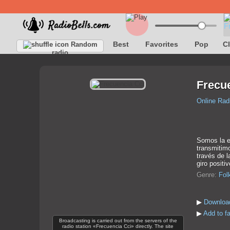
Best
Favorites
Pop
C
Random
radio
Frecu
Online Rad
Somos la em
transmitimo
través de l
giro positiv
Genre:
Fol
▶
Download
▶
Add to f
Broadcasting is carried out from the servers of the
radio station «Frecuencia Cci» directly. The site