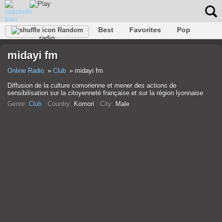
Best
Favorites
Pop
Random
radio
Club
Rock
Retro
Shanson
Relax
Talk
midayi fm
Hip-Hop
Trance
Folk
Jazz
Kids
Classic
Online Radio
Club
midayi fm
Diffusion de la culture comorienne et mener des actions de
sensibilisation sur la citoyenneté française et sur la région lyonnaise
Genre:
Club
Country:
Komori
City:
Male