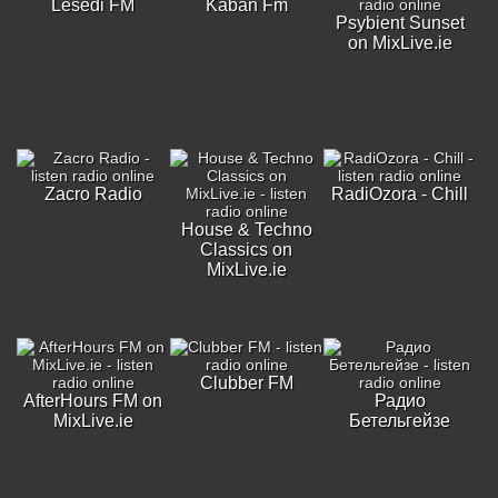
Lesedi FM
Kaban Fm
Psybient Sunset
on MixLive.ie
Zacro Radio
RadiOzora - Chill
House & Techno
Classics on
MixLive.ie
Clubber FM
AfterHours FM on
Радио
MixLive.ie
Бетельгейзе