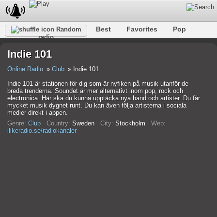
Best
Favorites
Pop
Random
radio
Club
Rock
Retro
Shanson
Relax
Talk
Indie 101
Hip-Hop
Trance
Folk
Jazz
Kids
Classic
Online Radio
Club
Indie 101
Indie 101 är stationen för dig som är nyfiken på musik utanför de
breda trenderna. Soundet är mer alternativt inom pop, rock och
electronica. Här ska du kunna upptäcka nya band och artister. Du får
mycket musik dygnet runt. Du kan även följa artisterna i sociala
medier direkt i appen.
Genre:
Club
Country:
Sweden
City:
Stockholm
Web:
ilikeradio.se/radiokanaler