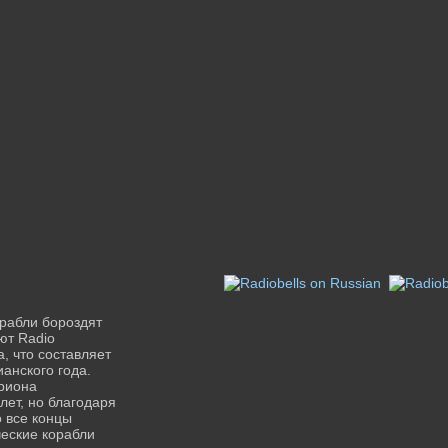
корабли бороздят
ют Radio
, что составляет
анского года.
риона
лет, но благодаря
 все концы
ческие корабли