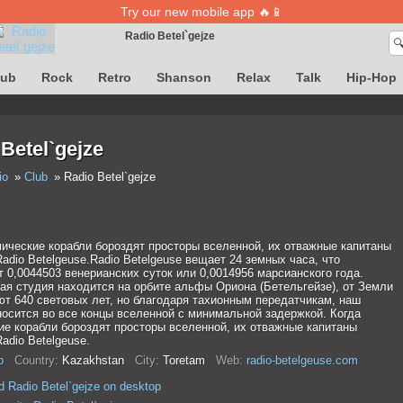
Try our new mobile app 🔥📱
Radio Betel`gejze

Song definition is temporarily unavailable
lub
Rock
Retro
Shanson
Relax
Talk
Hip-Hop
Betel`gejze
io
Club
Radio Betel`gejze
мические корабли бороздят просторы вселенной, их отважные капитаны
dio Betelgeuse.Radio Betelgeuse вещает 24 земных часа, что
 0,0044503 венерианских суток или 0,0014956 марсианского года.
ая студия находится на орбите альфы Ориона (Бетельгейзе), от Земли
ют 640 световых лет, но благодаря тахионным передатчикам, наш
носится во все концы вселенной с минимальной задержкой. Когда
ие корабли бороздят просторы вселенной, их отважные капитаны
adio Betelgeuse.
b
Country:
Kazakhstan
City:
Toretam
Web:
radio-betelgeuse.com
 Radio Betel`gejze on desktop