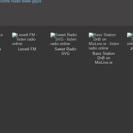
vorite Radio Betel`gejze
a
Lesedi FM
Sweet Radio
Р
SVG
Bass Station
DnB on
MixLive.ie