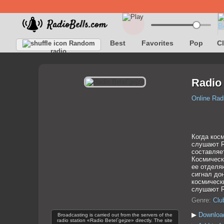
Best
Favorites
Pop
C
Random
radio
Radio 
Online Rad
Когда кос
слушают Ra
составляет
Космическ
ее отделя
сигнал до
космическ
слушают R
Genre:
Clu
▶
Download
Broadcasting is carried out from the servers of the
radio station «Radio Betel`gejze» directly. The site