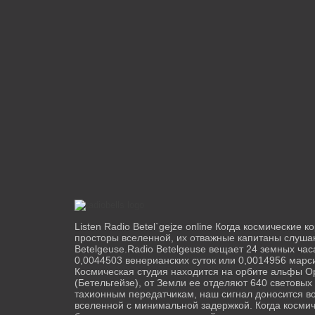
Listen Radio Betel`gejze online Когда космические 
просторы вселенной, их отважные капитаны слуша
Betelgeuse.Radio Betelgeuse вещает 24 земных часа
0,0044503 венерианских суток или 0,0014956 марси
Космическая студия находится на орбите альфы О
(Бетельгейзе), от Земли ее отделяют 640 световых 
тахионным передатчикам, наш сигнал доносится во
вселенной с минимальной задержкой. Когда косми