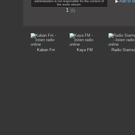
▶
Add to fa
administration is not responsible for the content of
the audio stream.
1
1
Kaban Fm
Kaya FM
Radio Siams