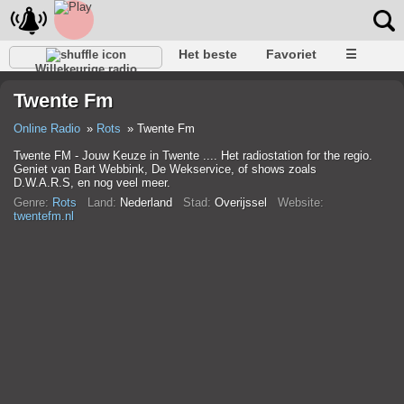
Het beste
Favoriet
☰
Willekeurige radio
Twente Fm
Online Radio
Rots
Twente Fm
Twente FM - Jouw Keuze in Twente .... Het radiostation for the regio.
Geniet van Bart Webbink, De Wekservice, of shows zoals
D.W.A.R.S, en nog veel meer.
Genre:
Rots
Land:
Nederland
Stad:
Overijssel
Website:
twentefm.nl