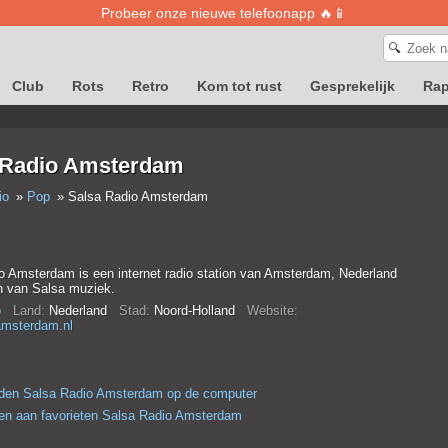
Probeer onze nieuwe telefoonapp 🔥📱
🔍
Club
Rots
Retro
Kom tot rust
Gesprekelijk
Ra
 Radio Amsterdam
io
Pop
Salsa Radio Amsterdam
o Amsterdam is een internet radio station van Amsterdam, Nederland
n van Salsa muziek.
p
Land:
Nederland
Stad:
Noord-Holland
Website:
amsterdam.nl
den Salsa Radio Amsterdam op de computer
n aan favorieten Salsa Radio Amsterdam