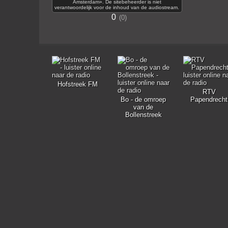
Amsterdam». De sitebeheerder is niet
verantwoordelijk voor de inhoud van de audiostream.
0
0
Hofstreek FM
RTV
Bo - de omroep
Papendrecht
van de
Bollenstreek