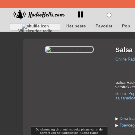
Het beste
Favoriet
Pop
Willekeurige radio
Salsa
Online Rad
Salsa Radi
verstrekke
Genre:
Po
salsaradio
▶
Downloa
▶
Toevoege
De uitzending vindt rechtstreeks plaats vanaf de
servers van het radiostation «Salsa Radio