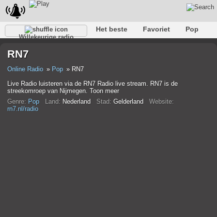
Het beste
Favoriet
Pop
Willekeurige radio
Club
Rots
Retro
Kom tot rust
Gesprekelijk
RN7
Rap
Trans
Falk
Jazz
Baby
Klassiek
Online Radio
Pop
RN7
Live Radio luisteren via de RN7 Radio live stream. RN7 is de
streekomroep van Nijmegen. Toon meer
Genre:
Pop
Land:
Nederland
Stad:
Gelderland
Website:
rn7.nl/radio