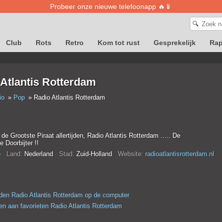
Probeer onze nieuwe telefoonapp 🔥📱
🔍
Club
Rots
Retro
Kom tot rust
Gesprekelijk
Ra
Atlantis Rotterdam
io
Pop
Radio Atlantis Rotterdam
de Grootste Piraat allertijden, Radio Atlantis Rotterdam ..... De
 Doorbijter !!
p
Land:
Nederland
Stad:
Zuid-Holland
Website:
radioatlantisrotterdam.nl
en Radio Atlantis Rotterdam op de computer
n aan favorieten Radio Atlantis Rotterdam