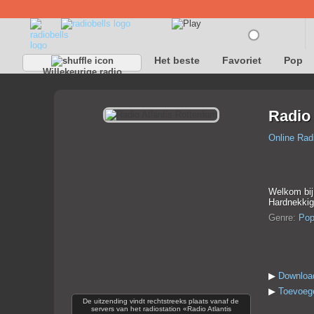
Het beste
Favoriet
Pop
Willekeurige radio
Radio 
Online Rad
Welkom bij 
Hardnekkige
Genre:
Po
▶
Download
▶
Toevoege
De uitzending vindt rechtstreeks plaats vanaf de
servers van het radiostation «Radio Atlantis