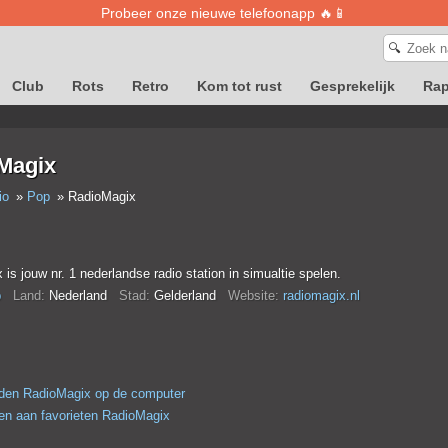
Probeer onze nieuwe telefoonapp 🔥📱
🔍
Club
Rots
Retro
Kom tot rust
Gesprekelijk
Ra
Magix
io
Pop
RadioMagix
is jouw nr. 1 nederlandse radio station in simualtie spelen.
p
Land:
Nederland
Stad:
Gelderland
Website:
radiomagix.nl
den RadioMagix op de computer
n aan favorieten RadioMagix