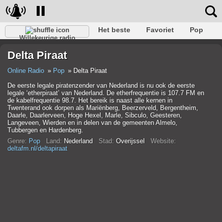
Het beste
Favoriet
Pop
Willekeurige radio
Club
Rots
Retro
Kom tot rust
Gesprekelijk
Delta Piraat
Rap
Trans
Falk
Jazz
Baby
Klassiek
Online Radio
Pop
Delta Piraat
De eerste legale piratenzender van Nederland is nu ook de eerste
legale ‘etherpiraat’ van Nederland. De etherfrequentie is 107.7 FM en
de kabelfrequentie 98.7. Het bereik is naast alle kernen in
Twenterand ook dorpen als Mariënberg, Beerzerveld, Bergentheim,
Daarle, Daarlerveen, Hoge Hexel, Marle, Sibculo, Geesteren,
Langeveen, Wierden en in delen van de gemeenten Almelo,
Tubbergen en Hardenberg.
Genre:
Pop
Land:
Nederland
Stad:
Overijssel
Website:
deltafm.nl/deltapiraat