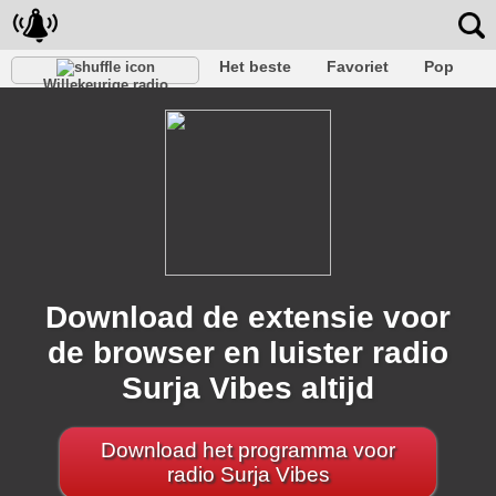
Het beste
Favoriet
Pop
Willekeurige radio
Club
Rots
Retro
Kom tot rust
Gesprekelijk
Rap
Trans
Falk
Jazz
Baby
Klassiek
Download de extensie voor
de browser en luister radio
Surja Vibes altijd
Download het programma voor
radio Surja Vibes