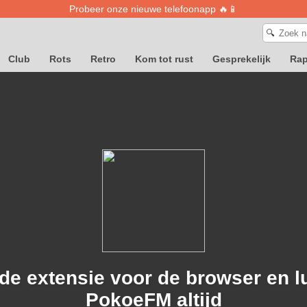
Probeer onze nieuwe telefoonapp 🔥📱
🔍
Club
Rots
Retro
Kom tot rust
Gesprekelijk
Ra
e extensie voor de browser en lu
PokoeFM altijd