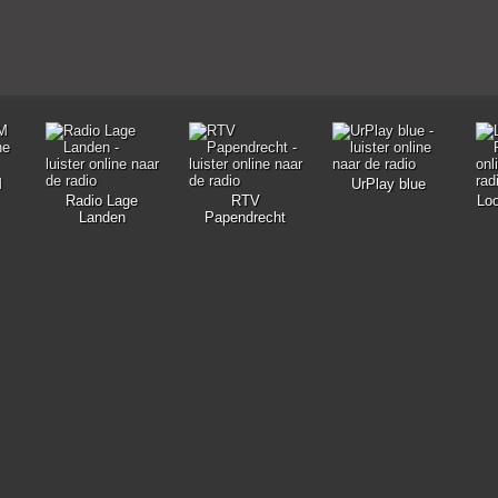
M
UrPlay blue
Radio Lage
RTV
Loo
Landen
Papendrecht