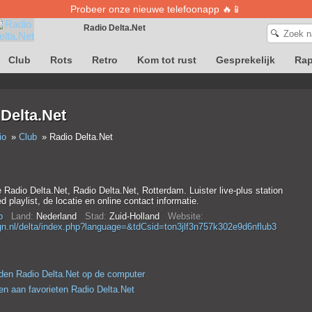
Probeer onze nieuwe telefoonapp 🔥📱
Radio Delta.Net
🔍
Club
Rots
Retro
Kom tot rust
Gesprekelijk
Ra
Definitie van liedjes is tijdelijk niet beschikbaar
Delta.Net
io
Club
Radio Delta.Net
e Radio Delta.Net, Radio Delta.Net, Rotterdam. Luister live-plus station
d playlist, de locatie en online contact informatie.
b
Land:
Nederland
Stad:
Zuid-Holland
Website:
n.nl/delta/index.php?language=&tdCsid=ton3jlf3n757k302e9d6nflub3
en Radio Delta.Net op de computer
n aan favorieten Radio Delta.Net