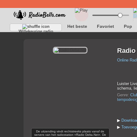
Het beste
Favoriet
Pop
Willekeurige radio
Radio 
Online Rad
Luister Liv
schema, lie
Genre:
Clu
tempodesig
▶
Download
▶
Toevoege
De uitzending vindt rechtstreeks plaats vanaf de
servers van het radiostation «Radio Delta.Net». De