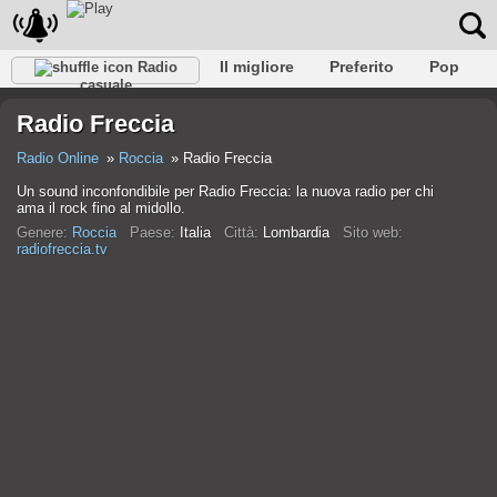
Il migliore
Preferito
Pop
Radio
casuale
Club
Roccia
Retro
Rilassare
Conversazionale
Radio Freccia
Rap
Falk
Jazz
Baby
Classico
Radio Online
Roccia
Radio Freccia
Un sound inconfondibile per Radio Freccia: la nuova radio per chi
ama il rock fino al midollo.
Genere:
Roccia
Paese:
Italia
Città:
Lombardia
Sito web:
radiofreccia.tv